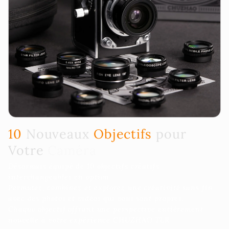
10
Nouveaux
Objectifs
pour
Votre
Caméra
Désormais équipé de 10 objectifs créatifs
interchangeables en option.
Permutez, combinez et explorez une créativité sans fin
avec des photos et vidéos qui vous sont propres.
Chaque objectif offrant une perspective entièrement
nouvelle à votre expérience CHUZHAO TLR.