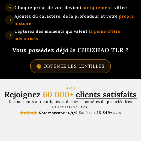
Chaque prise de vue devient
uniquement
vôtre
Ajoutez du caractère, de la profondeur et votre
propre
histoire
Capturez des moments
qui valent
la peine d'être
mémorisés
Vous possédez déjà le CHUZHAO TLR ?
OBTENEZ LES LENTILLES
AVIS
Rejoignez
60 000+
clients satisfaits
Des moments authentiques et des avis honnêtes de propriétaires
CHUZHAO vérifiés.
Basé sur
13 849+
avis
Note moyenne : 4,9/5