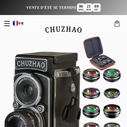
Passer
06
20
59
au
:
:
VENTE D'ÉTÉ SE TERMINE
HRS
MIN
SEC
contenu
FR
Panier