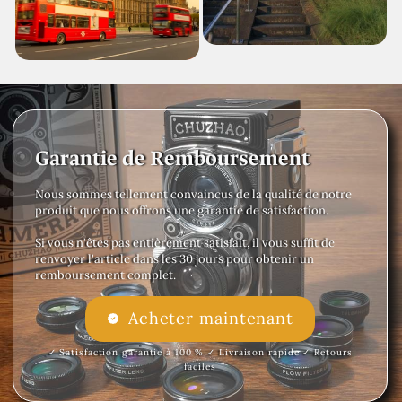
Garantie de Remboursement
Nous sommes tellement convaincus de la qualité de notre
produit que nous offrons une garantie de satisfaction.
Si vous n'êtes pas entièrement satisfait, il vous suffit de
renvoyer l'article dans les 30 jours pour obtenir un
remboursement complet.
Acheter maintenant
✓ Satisfaction garantie à 100 % ✓ Livraison rapide ✓ Retours
faciles