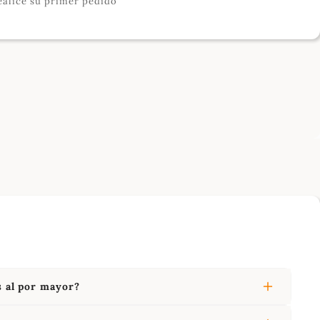
ealice su primer pedido
s al por mayor?
r dependen del volumen del pedido y se comunican