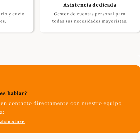
o
Asistencia dedicada
ario y envío
Gestor de cuentas personal para
es.
todas sus necesidades mayoristas.
es hablar?
 en contacto directamente con nuestro equipo
a:
zhao.store