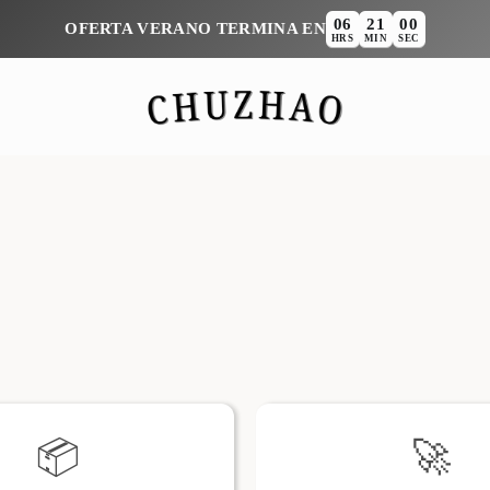
06
21
00
:
:
OFERTA VERANO TERMINA EN
HRS
MIN
SEC
📦
🚀