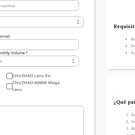
✅
Requisi
ional)
R
P
onthly Volume
*
P
er
CHUZHAO Lens Kit
CHUZHAO 60MM Mega
📋
Lens
¿Qué pa
E
N
R