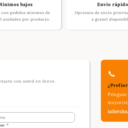
Mínimos bajos
Envío rápid
 con pedidos mínimos de
Opciones de envío priorit
10 unidades por producto.
a granel disponibl
📞
ntacto con usted en breve.
¿Prefier
Póngase
mayorist
info@chu
ber