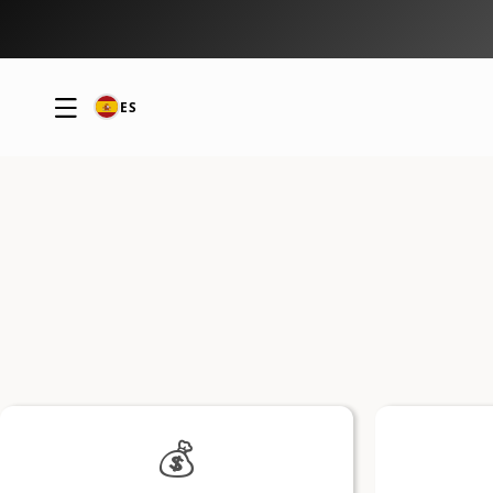
Ir al
contenido
ES
💰